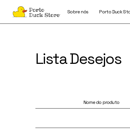
Skip
to
the
Sobre nós
Porto Duck St
content
Lista Desejos
Nome do produto