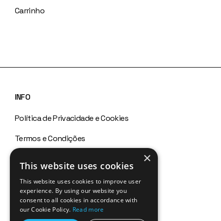
Carrinho
INFO
Política de Privacidade e Cookies
Termos e Condições
×
Política de Devoluções
This website uses cookies
Canal de Denúncias
This website uses cookies to improve user
experience. By using our website you
FAQs
consent to all cookies in accordance with
our Cookie Policy.
Read more