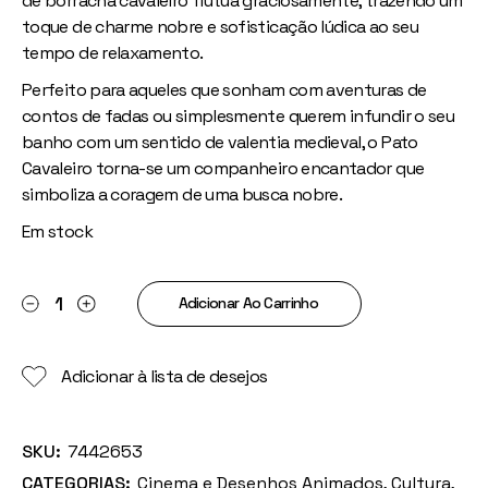
de borracha cavaleiro flutua graciosamente, trazendo um
toque de charme nobre e sofisticação lúdica ao seu
tempo de relaxamento.
Perfeito para aqueles que sonham com aventuras de
contos de fadas ou simplesmente querem infundir o seu
banho com um sentido de valentia medieval, o Pato
Cavaleiro torna-se um companheiro encantador que
simboliza a coragem de uma busca nobre.
Em stock
Pato Cavaleiro quantity
Adicionar Ao Carrinho
Adicionar à lista de desejos
SKU:
7442653
CATEGORIAS:
Cinema e Desenhos Animados
,
Cultura
,