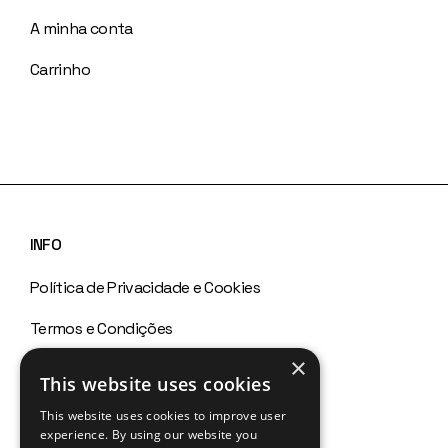
A minha conta
Carrinho
INFO
Política de Privacidade e Cookies
Termos e Condições
×
Política de Devoluções
This website uses cookies
Canal de Denúncias
This website uses cookies to improve user
experience. By using our website you