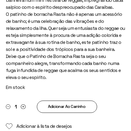
banheira num mini festival de reggae, impregnando cada
salpico com o espírito despreocupado das Caraíbas.
O patinho de borracha Rasta não é apenas um acessório
de banho; é uma celebração das vibrações e do
relaxamento da ilha. Quer seja um entusiasta do reggae ou
esteja simplesmente à procura de uma adição colorida e
extravagante à sua rotina de banho, este patinho traz o
sol e a positividade dos trópicos para a sua banheira.
Deixe que o Patinho de Borracha Rasta seja o seu
companheiro alegre, transformando cada banho numa
fuga infundida de reggae que acalma os seus sentidos e
eleva o seu espírito.
Em stock
Pato RASTA quantity
Adicionar Ao Carrinho
Adicionar à lista de desejos