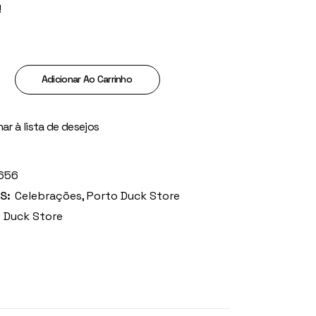
!
rtaz de Saudação quantity
Adicionar Ao Carrinho
ar à lista de desejos
656
S:
Celebrações
,
Porto Duck Store
 Duck Store