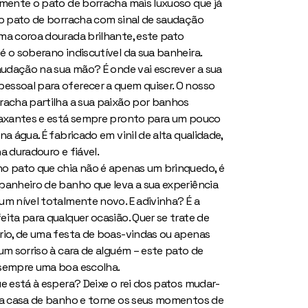
lmente o pato de borracha mais luxuoso que já
so pato de borracha com sinal de saudação
ma coroa dourada brilhante, este pato
é o soberano indiscutível da sua banheira.
saudação na sua mão? É onde vai escrever a sua
ssoal para oferecer a quem quiser. O nosso
racha partilha a sua paixão por banhos
laxantes e está sempre pronto para um pouco
na água. É fabricado em vinil de alta qualidade,
a duradouro e fiável.
o pato que chia não é apenas um brinquedo, é
panheiro de banho que leva a sua experiência
um nível totalmente novo. E adivinha? É a
eita para qualquer ocasião. Quer se trate de
rio, de uma festa de boas-vindas ou apenas
um sorriso à cara de alguém – este pato de
sempre uma boa escolha.
ue está à espera? Deixe o rei dos patos mudar-
ua casa de banho e torne os seus momentos de