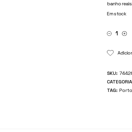
banho reais
Em stock
Pato Com Ca
Adicion
SKU:
7442
CATEGORIA
TAG:
Porto