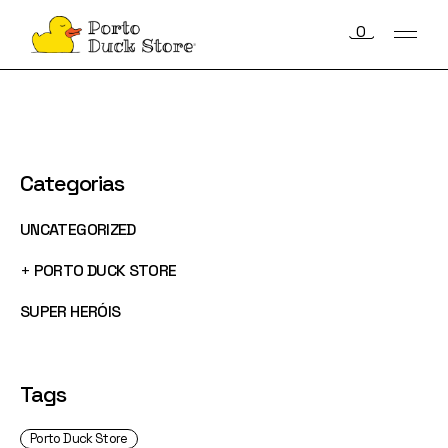
Skip
to
0
the
content
Categorias
UNCATEGORIZED
+
PORTO DUCK STORE
SUPER HERÓIS
Tags
Porto Duck Store