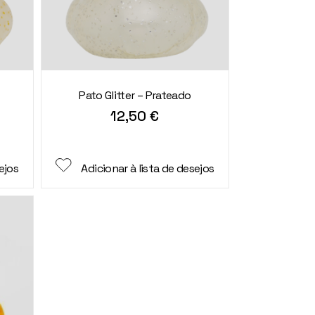
Pato Glitter – Prateado
12,50
€
ejos
Adicionar à lista de desejos