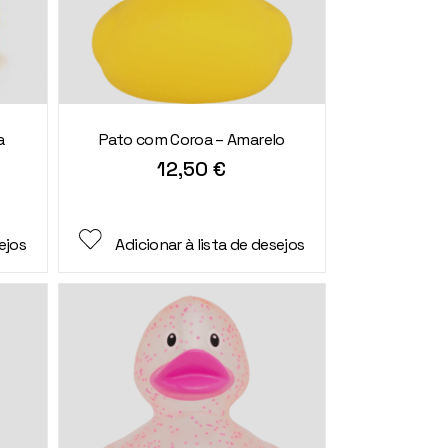
a
Pato com Coroa – Amarelo
12,50
€
ejos
Adicionar à lista de desejos