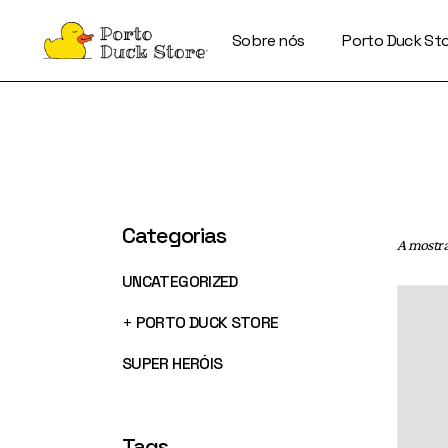
Skip
to
the
Sobre nós
Porto Duck St
content
Categorias
A mostrar
UNCATEGORIZED
+
PORTO DUCK STORE
SUPER HERÓIS
Tags