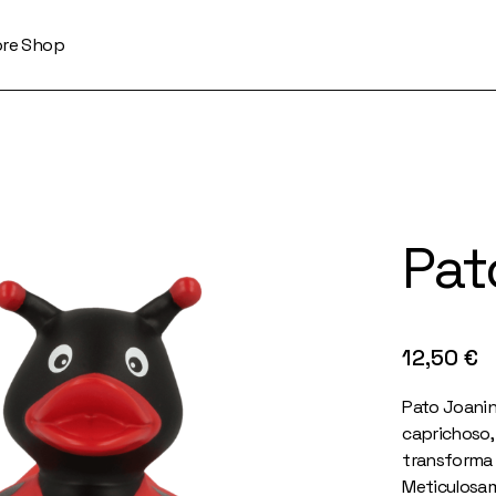
ore Shop
Pat
12,50
€
Pato Joanin
caprichoso,
transforma 
Meticulosam