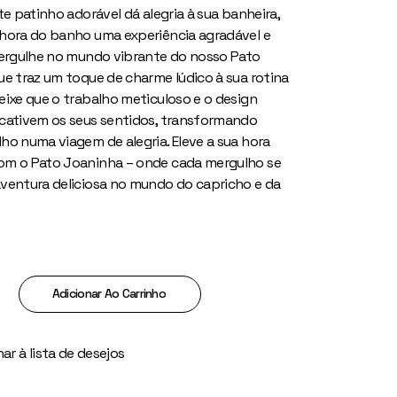
te patinho adorável dá alegria à sua banheira,
hora do banho uma experiência agradável e
Mergulhe no mundo vibrante do nosso Pato
ue traz um toque de charme lúdico à sua rotina
eixe que o trabalho meticuloso e o design
cativem os seus sentidos, transformando
ho numa viagem de alegria. Eleve a sua hora
om o Pato Joaninha – onde cada mergulho se
ventura deliciosa no mundo do capricho e da
ha quantity
Adicionar Ao Carrinho
ar à lista de desejos