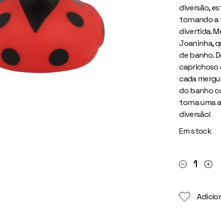
diversão, es
tornando a 
divertida. 
Joaninha, q
de banho. D
caprichoso 
cada mergul
do banho c
torna uma a
diversão!
Em stock
Pato Joanin
Adicion