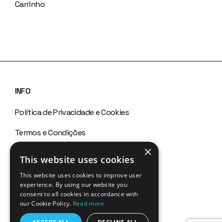
Carrinho
INFO
Política de Privacidade e Cookies
Termos e Condições
×
Política de Devoluções
This website uses cookies
Canal de Denúncias
This website uses cookies to improve user
experience. By using our website you
FAQs
consent to all cookies in accordance with
our Cookie Policy.
Read more