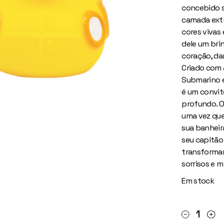
concebido 
camada extr
cores vivas
dele um bri
coração, da
Criado com 
Submarino é
é um convit
profundo. O
uma vez que
sua banheir
seu capitão
transforma
sorrisos e m
Em stock
Pato Submar