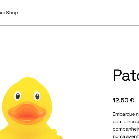
ore Shop
Pat
12,50
€
Embarque n
com o noss
companheir
numa aventu