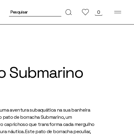
Pesquisar
0
por:
o Submarino
uma aventura subaquática na sua banheira
o pato de borracha Submarino, um
o caprichoso que transforma cada mergulho
ra náutica. Este pato de borracha peculiar,