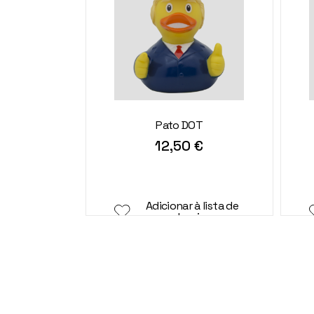
Pato DOT
12,50
€
Adicionar à lista de
desejos