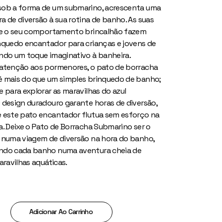
sob a forma de um submarino, acrescenta uma
a de diversão à sua rotina de banho. As suas
 e o seu comportamento brincalhão fazem
nquedo encantador para crianças e jovens de
ndo um toque imaginativo à banheira.
atenção aos pormenores, o pato de borracha
 mais do que um simples brinquedo de banho;
e para explorar as maravilhas do azul
 design duradouro garante horas de diversão,
 este pato encantador flutua sem esforço na
a. Deixe o Pato de Borracha Submarino ser o
 numa viagem de diversão na hora do banho,
ndo cada banho numa aventura cheia de
aravilhas aquáticas.
ino quantity
Adicionar Ao Carrinho