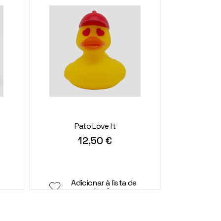
Pato Love It
12,50
€
Adicionar à lista de
desejos