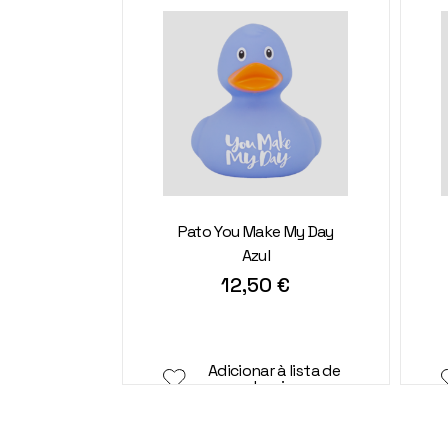
Pato You Make My Day
Azul
12,50
€
Adicionar à lista de
desejos