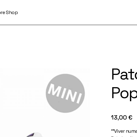
ore Shop
Pat
Pop
13,00
€
‘”Viver num