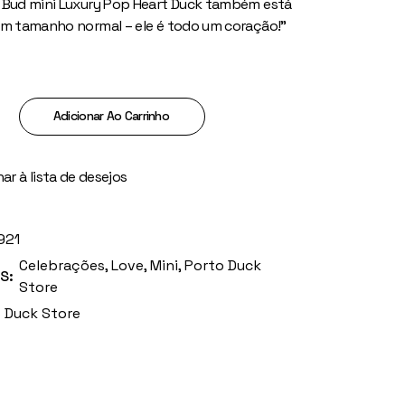
 Bud mini Luxury Pop Heart Duck também está
em tamanho normal – ele é todo um coração!”
 Mini Pop Heart quantity
Adicionar Ao Carrinho
ar à lista de desejos
921
Celebrações
,
Love
,
Mini
,
Porto Duck
S:
Store
 Duck Store